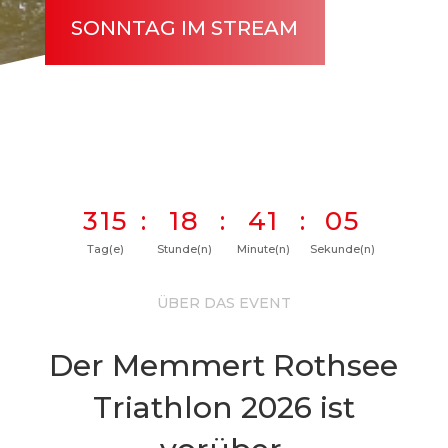
SONNTAG IM STREAM
315
:
18
:
41
:
03
Tag(e)
Stunde(n)
Minute(n)
Sekunde(n)
ÜBER DAS EVENT
Der Memmert Rothsee
Triathlon 2026 ist